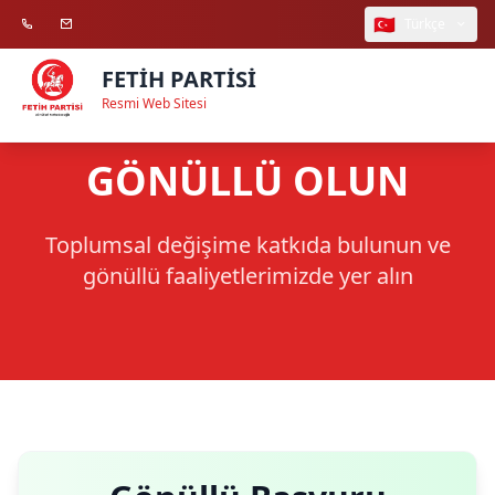
🇹🇷
Türkçe
FETİH PARTİSİ
Resmi Web Sitesi
GÖNÜLLÜ OLUN
Toplumsal değişime katkıda bulunun ve
gönüllü faaliyetlerimizde yer alın