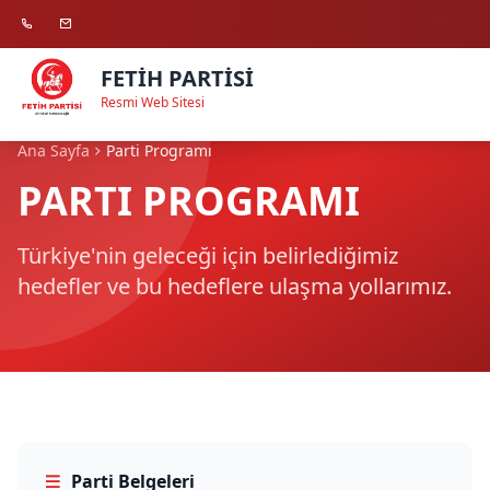
FETİH PARTİSİ
Resmi Web Sitesi
Ana Sayfa
Parti Programı
PARTI PROGRAMI
Türkiye'nin geleceği için belirlediğimiz
hedefler ve bu hedeflere ulaşma yollarımız.
Parti Belgeleri