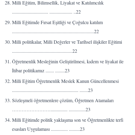
Milli Eğitim, Bilimsellik, Liyakat ve Katılımcılık
.............................. ................... ..22
Milli Eğitimde Fırsat Eşitliği ve Çoğulcu katılım
....................................................................22
Milli politikalar, Milli Değerler ve Tarihsel ilişkiler Eğitimi
..................................................22
Öğretmenlik Mesleğinin Geliştirilmesi, kıdem ve liyakat ile
İtibar politikamız ....... ........23
Milli Eğitim Öğretmenlik Meslek Kanun Güncellenmesi
....................................................... .......23
Sözleşmeli öğretmenlere çözüm, Öğretmen Atamaları
…………………….............. ..............23
Milli Eğitimde politik yaklaşıma son ve Öğretmenlikte terfi
esasları Uygulaması .............. .........23