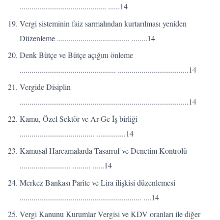
............................................ ......14
Vergi sisteminin faiz sarmalından kurtarılması yeniden
Düzenleme ..................................... ........14
Denk Bütçe ve Bütçe açığını önleme
................................................. ....................................14
Vergide Disiplin
......................................................................................14
Kamu, Özel Sektör ve Ar-Ge İş birliği
...................................... ...............14
Kamusal Harcamalarda Tasarruf ve Denetim Kontrolü
.......................... ......... ......14
Merkez Bankası Parite ve Lira ilişkisi düzenlemesi
.............................................................. ....14
Vergi Kanunu Kurumlar Vergisi ve KDV oranları ile diğer