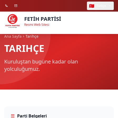
🇹🇷
Türkçe
FETİH PARTİSİ
Resmi Web Sitesi
Ana Sayfa
Tarihçe
TARIHÇE
Kuruluştan bugüne kadar olan
yolculuğumuz.
Parti Belgeleri